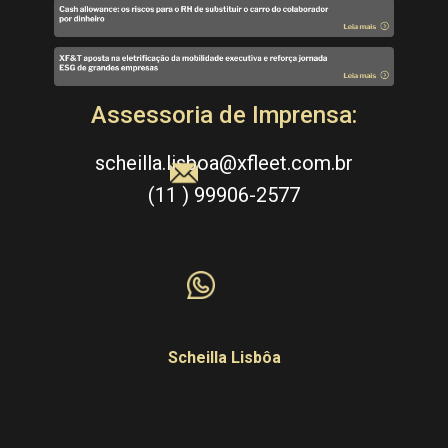
Assessori​a de Imprensa​:
scheilla.lisboa@xfleet.com.br
(11 ) 99906-2577
Scheilla Lisbôa